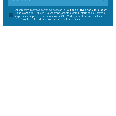
Al someter tu correo electrónico, aceptas la
Política de Privacidad
y
Términos y
Condiciones
de El Nuevo Día. Además, aceptas recibir información u ofertas
especiales de productos o servicios de GFR Media, sus afiliadas o de terceros.
Podrás optar salirte de los boletines en cualquier momento.