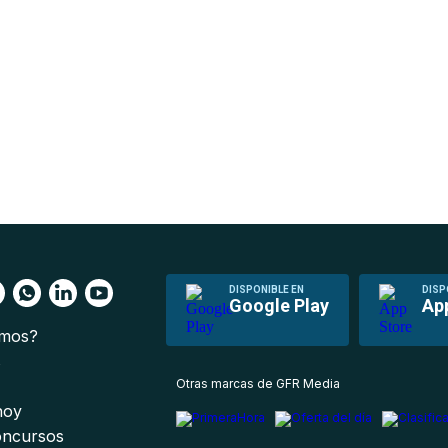
DISPONIBLE EN
DISP
Google Play
Ap
omos?
s
Otras marcas de GFR Media
 hoy
oncursos