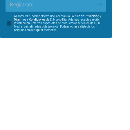
Regístrate
Al someter tu correo electrónico, aceptas la
Política de Privacidad
y
Términos y Condiciones
de El Nuevo Día. Además, aceptas recibir
información u ofertas especiales de productos o servicios de GFR
Media, sus afiliadas o de terceros. Podrás optar salirte de los
boletines en cualquier momento.