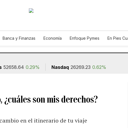
Banca y Finanzas
Economía
Enfoque Pymes
En Pies C
n
s
52658.64
0.29%
Nasdaq
26269.23
0.62%
, ¿cuáles son mis derechos?
ambio en el itinerario de tu viaje