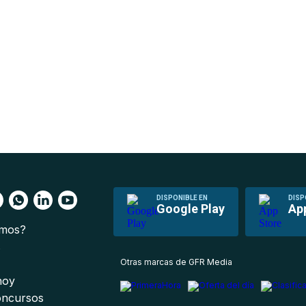
DISPONIBLE EN
DISP
Google Play
Ap
omos?
s
Otras marcas de GFR Media
 hoy
oncursos