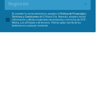
Regístrate
Al someter tu correo electrónico, aceptas la
Política de Privacidad
y
Términos y Condiciones
de El Nuevo Día. Además, aceptas recibir
información u ofertas especiales de productos o servicios de GFR
Media, sus afiliadas o de terceros. Podrás optar salirte de los
boletines en cualquier momento.