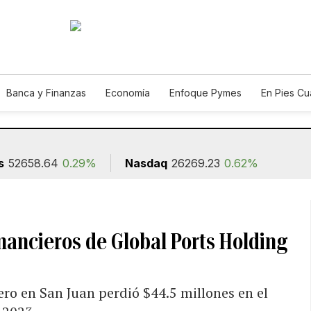
Banca y Finanzas
Economía
Enfoque Pymes
En Pies C
n
s
52658.64
0.29%
Nasdaq
26269.23
0.62%
inancieros de Global Ports Holding
ero en San Juan perdió $44.5 millones en el