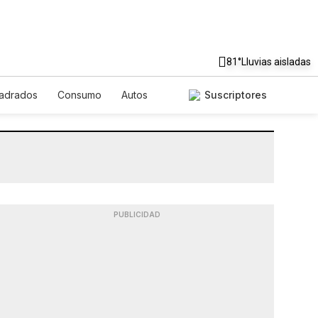
81°
Lluvias aisladas
uadrados
Consumo
Autos
Suscriptores
PUBLICIDAD