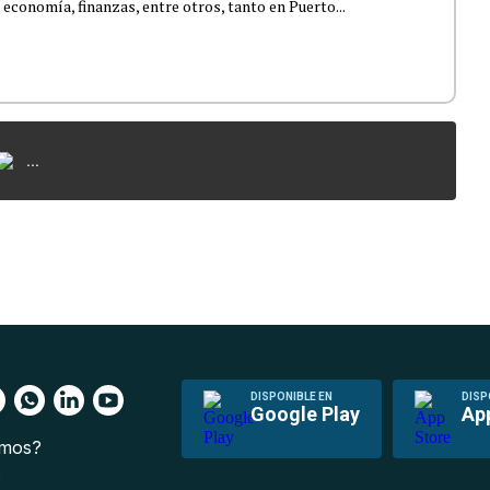
 economía, finanzas, entre otros, tanto en Puerto...
...
DISPONIBLE EN
DISP
Google Play
Ap
omos?
s