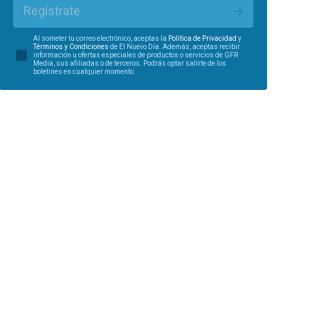
Regístrate
Al someter tu correo electrónico, aceptas la
Política de Privacidad
y
Términos y Condiciones
de El Nuevo Día. Además, aceptas recibir
información u ofertas especiales de productos o servicios de GFR
Media, sus afiliadas o de terceros. Podrás optar salirte de los
boletines en cualquier momento.