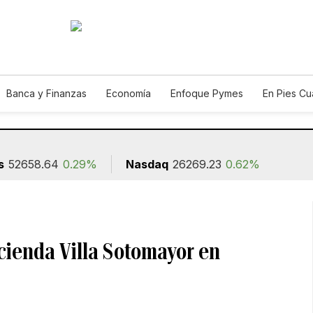
Banca y Finanzas
Economía
Enfoque Pymes
En Pies C
n
s
52658.64
0.29%
Nasdaq
26269.23
0.62%
cienda Villa Sotomayor en