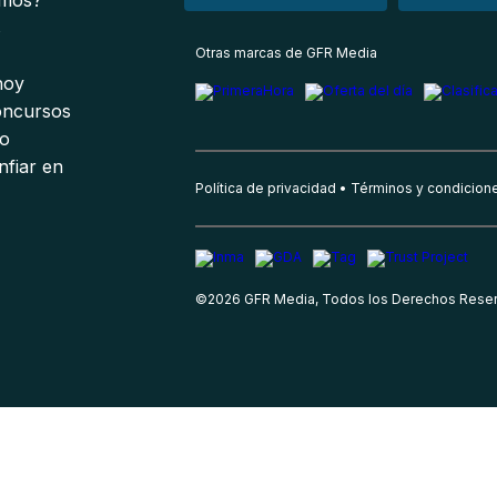
omos?
s
Otras marcas de GFR Media
 hoy
oncursos
io
nfiar en
Política de privacidad
Términos y condicion
©
2026
GFR Media, Todos los Derechos Rese