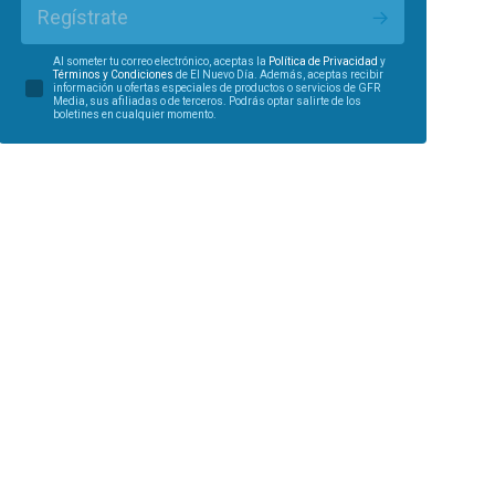
Regístrate
Al someter tu correo electrónico, aceptas la
Política de Privacidad
y
Términos y Condiciones
de El Nuevo Día. Además, aceptas recibir
información u ofertas especiales de productos o servicios de GFR
Media, sus afiliadas o de terceros. Podrás optar salirte de los
boletines en cualquier momento.