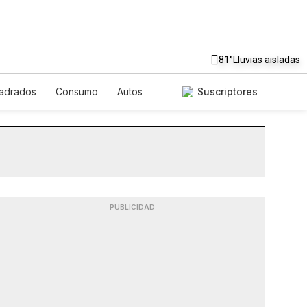
81°
Lluvias aisladas
uadrados
Consumo
Autos
Suscriptores
PUBLICIDAD