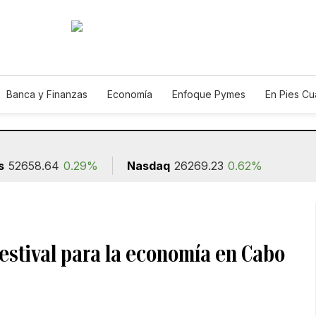
Banca y Finanzas
Economía
Enfoque Pymes
En Pies C
n
s
52658.64
0.29%
Nasdaq
26269.23
0.62%
estival para la economía en Cabo