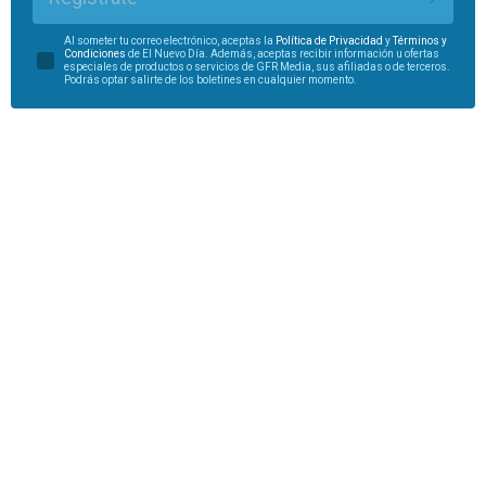
Al someter tu correo electrónico, aceptas la
Política de Privacidad
y
Términos y
Condiciones
de El Nuevo Día. Además, aceptas recibir información u ofertas
especiales de productos o servicios de GFR Media, sus afiliadas o de terceros.
Podrás optar salirte de los boletines en cualquier momento.