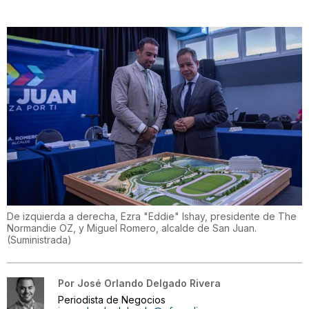
De izquierda a derecha, Ezra "Eddie" Ishay, presidente de The
Normandie OZ, y Miguel Romero, alcalde de San Juan.
(
Suministrada
)
Por
José Orlando Delgado Rivera
Periodista de Negocios