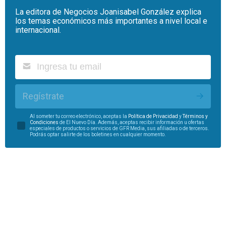
La editora de Negocios Joanisabel González explica
los temas económicos más importantes a nivel local e
internacional.
Regístrate
Al someter tu correo electrónico, aceptas la
Política de Privacidad
y
Términos y
Condiciones
de El Nuevo Día. Además, aceptas recibir información u ofertas
especiales de productos o servicios de GFR Media, sus afiliadas o de terceros.
Podrás optar salirte de los boletines en cualquier momento.