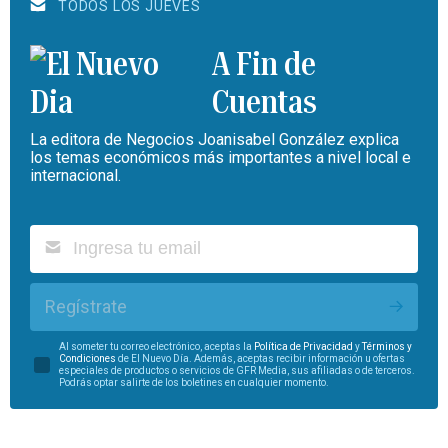
TODOS LOS JUEVES
A Fin de
Cuentas
La editora de Negocios Joanisabel González explica
los temas económicos más importantes a nivel local e
internacional.
Regístrate
Al someter tu correo electrónico, aceptas la
Política de Privacidad
y
Términos y
Condiciones
de El Nuevo Día. Además, aceptas recibir información u ofertas
especiales de productos o servicios de GFR Media, sus afiliadas o de terceros.
Podrás optar salirte de los boletines en cualquier momento.