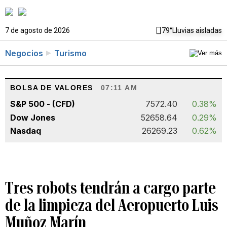
7 de agosto de 2026
79°
Lluvias aisladas
Negocios
Turismo
BOLSA DE VALORES
07:11 AM
S&P 500 - (CFD)
7572.40
0.38%
Dow Jones
52658.64
0.29%
Nasdaq
26269.23
0.62%
Tres robots tendrán a cargo parte
de la limpieza del Aeropuerto Luis
Muñoz Marín