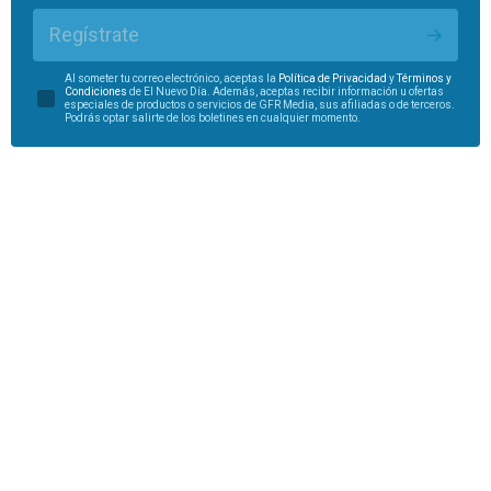
Regístrate
Al someter tu correo electrónico, aceptas la
Política de Privacidad
y
Términos y
Condiciones
de El Nuevo Día. Además, aceptas recibir información u ofertas
especiales de productos o servicios de GFR Media, sus afiliadas o de terceros.
Podrás optar salirte de los boletines en cualquier momento.