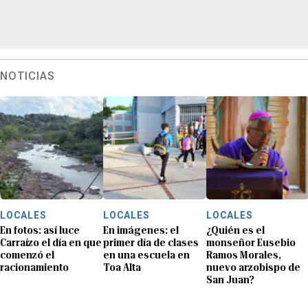
NOTICIAS
LOCALES
LOCALES
LOCALES
En fotos: así luce
En imágenes: el
¿Quién es el
Carraízo el día en que
primer día de clases
monseñor Eusebio
comenzó el
en una escuela en
Ramos Morales,
racionamiento
Toa Alta
nuevo arzobispo de
San Juan?