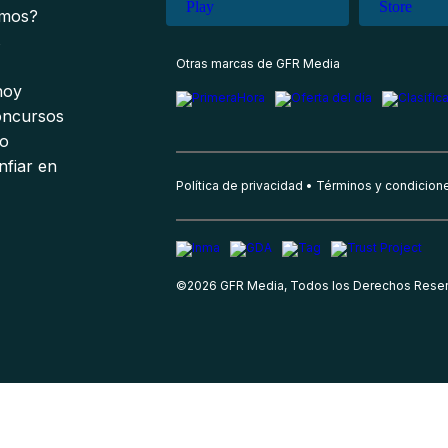
omos?
s
Otras marcas de GFR Media
 hoy
oncursos
io
nfiar en
Política de privacidad
Términos y condicion
©
2026
GFR Media, Todos los Derechos Rese