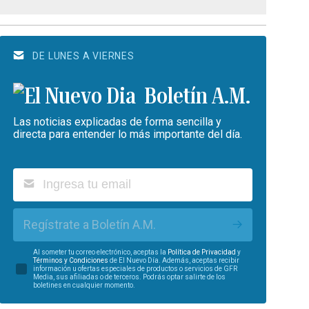
DE LUNES A VIERNES
Boletín A.M.
Las noticias explicadas de forma sencilla y
directa para entender lo más importante del día.
Regístrate a Boletín A.M.
Al someter tu correo electrónico, aceptas la
Política de Privacidad
y
Términos y Condiciones
de El Nuevo Día. Además, aceptas recibir
información u ofertas especiales de productos o servicios de GFR
Media, sus afiliadas o de terceros. Podrás optar salirte de los
boletines en cualquier momento.