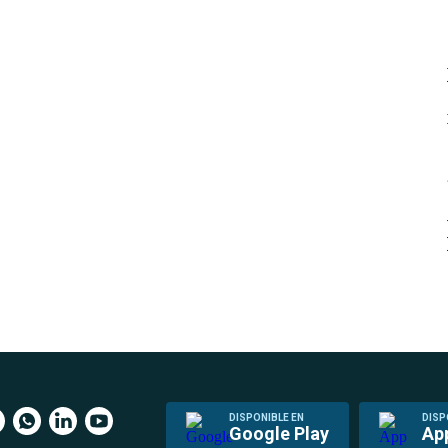
DISPONIBLE EN
DISP
Google Play
Ap