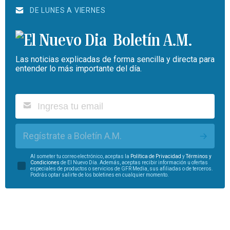
DE LUNES A VIERNES
Boletín A.M.
Las noticias explicadas de forma sencilla y directa para
entender lo más importante del día.
Regístrate a Boletín A.M.
Al someter tu correo electrónico, aceptas la
Política de Privacidad
y
Términos y
Condiciones
de El Nuevo Día. Además, aceptas recibir información u ofertas
especiales de productos o servicios de GFR Media, sus afiliadas o de terceros.
Podrás optar salirte de los boletines en cualquier momento.