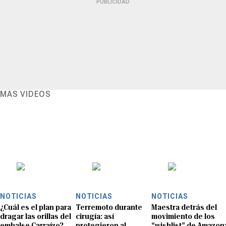
PUBLICIDAD
MÁS VIDEOS
NOTICIAS
NOTICIAS
NOTICIAS
¿Cuál es el plan para
Terremoto durante
Maestra detrás del
dragar las orillas del
cirugía: así
movimiento de los
embalse Carraízo?
protegieron al
“wishlist” de Amazon