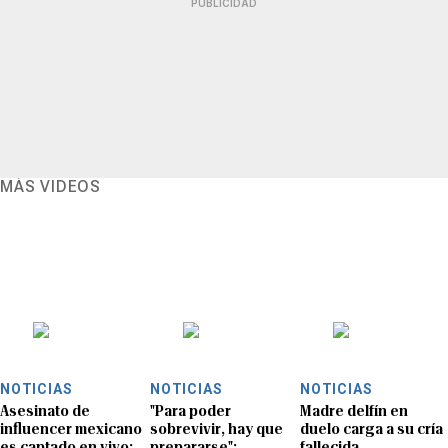
PUBLICIDAD
MÁS VIDEOS
NOTICIAS
NOTICIAS
NOTICIAS
Asesinato de
"Para poder
Madre delfín en
influencer mexicano
sobrevivir, hay que
duelo carga a su cría
es captado en vivo:
prepararse":
fallecida