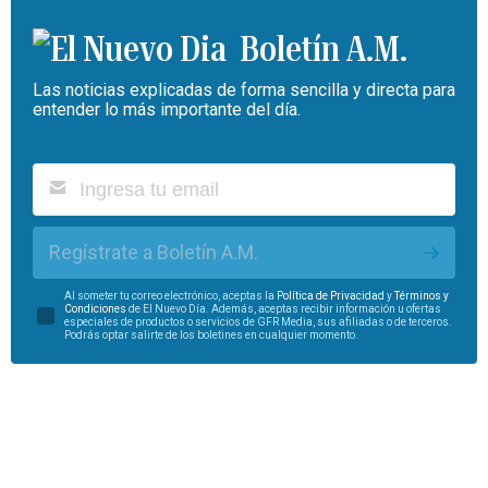
Boletín A.M.
Las noticias explicadas de forma sencilla y directa para
entender lo más importante del día.
Regístrate a Boletín A.M.
Al someter tu correo electrónico, aceptas la
Política de Privacidad
y
Términos y
Condiciones
de El Nuevo Día. Además, aceptas recibir información u ofertas
especiales de productos o servicios de GFR Media, sus afiliadas o de terceros.
Podrás optar salirte de los boletines en cualquier momento.