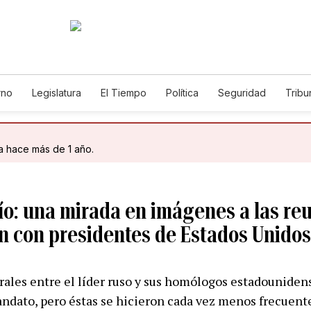
rno
Legislatura
El Tiempo
Política
Seguridad
Tribu
Educador
Caso Gabriela Nicole
da hace más de 1 año.
río: una mirada en imágenes a las re
in con presidentes de Estados Unidos
rales entre el líder ruso y sus homólogos estadouniden
andato, pero éstas se hicieron cada vez menos frecuente