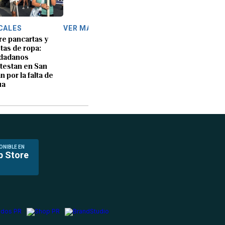
CALES
VER MÁS
re pancartas y
tas de ropa:
udadanos
testan en San
n por la falta de
ua
ONIBLE EN
p Store