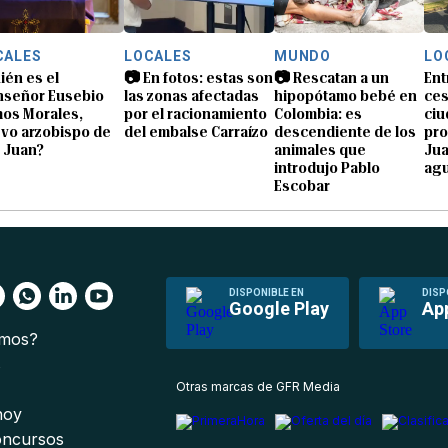
CALES
LOCALES
MUNDO
LO
ién es el
📷 En fotos: estas son
📷 Rescatan a un
Ent
señor Eusebio
las zonas afectadas
hipopótamo bebé en
ces
os Morales,
por el racionamiento
Colombia: es
ci
vo arzobispo de
del embalse Carraízo
descendiente de los
pro
 Juan?
animales que
Jua
introdujo Pablo
ag
Escobar
DISPONIBLE EN
DISP
Google Play
Ap
omos?
s
Otras marcas de GFR Media
 hoy
oncursos