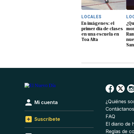
LOCALES
LO
En imágenes: el
¿Qu
primer día de clases
mon
en una escuela en
Ram
Toa Alta
nue
San
¿Quiénes s
Mi cuenta
Contáctano
FAQ
Suscríbete
El diario de
Reglas de c