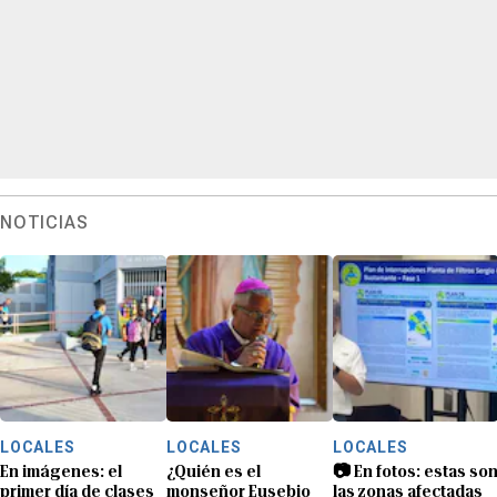
NOTICIAS
LOCALES
LOCALES
LOCALES
En imágenes: el
¿Quién es el
📷 En fotos: estas so
primer día de clases
monseñor Eusebio
las zonas afectadas