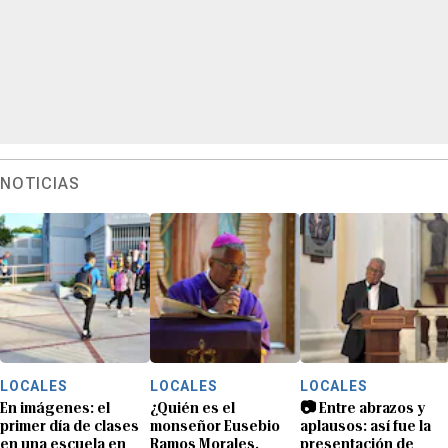
NOTICIAS
LOCALES
LOCALES
LOCALES
En imágenes: el
¿Quién es el
📷 Entre abrazos y
primer día de clases
monseñor Eusebio
aplausos: así fue la
en una escuela en
Ramos Morales,
presentación de