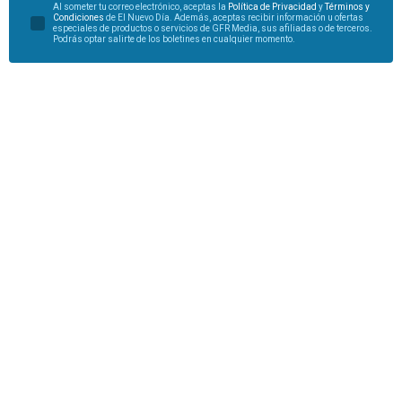
Al someter tu correo electrónico, aceptas la
Política de Privacidad
y
Términos y
Condiciones
de El Nuevo Día. Además, aceptas recibir información u ofertas
especiales de productos o servicios de GFR Media, sus afiliadas o de terceros.
Podrás optar salirte de los boletines en cualquier momento.