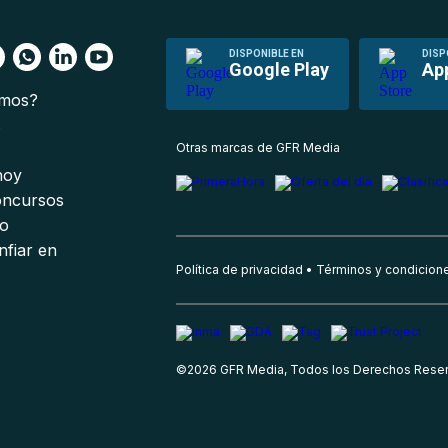
DISPONIBLE EN
DISP
Google Play
Ap
omos?
s
Otras marcas de GFR Media
 hoy
oncursos
io
nfiar en
Política de privacidad
Términos y condicion
©
2026
GFR Media, Todos los Derechos Rese