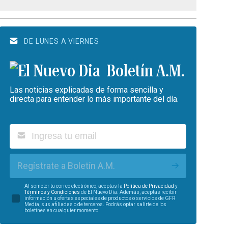
DE LUNES A VIERNES
Boletín A.M.
Las noticias explicadas de forma sencilla y
directa para entender lo más importante del día.
Regístrate a Boletín A.M.
Al someter tu correo electrónico, aceptas la
Política de Privacidad
y
Términos y Condiciones
de El Nuevo Día. Además, aceptas recibir
información u ofertas especiales de productos o servicios de GFR
Media, sus afiliadas o de terceros. Podrás optar salirte de los
boletines en cualquier momento.