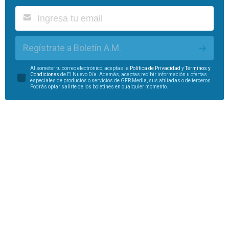
Regístrate a Boletín A.M.
Al someter tu correo electrónico, aceptas la
Política de Privacidad
y
Términos y
Condiciones
de El Nuevo Día. Además, aceptas recibir información u ofertas
especiales de productos o servicios de GFR Media, sus afiliadas o de terceros.
Podrás optar salirte de los boletines en cualquier momento.