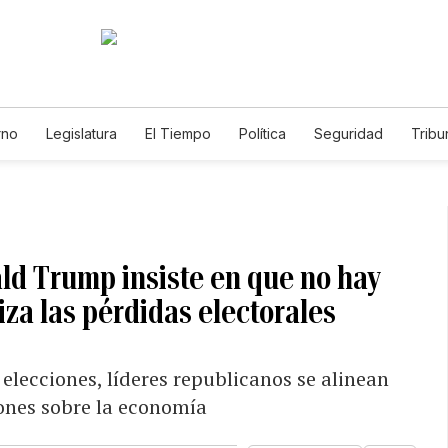
rno
Legislatura
El Tiempo
Política
Seguridad
Tribu
Educador
Caso Gabriela Nicole
ld Trump insiste en que no hay
iza las pérdidas electorales
 elecciones, líderes republicanos se alinean
ones sobre la economía