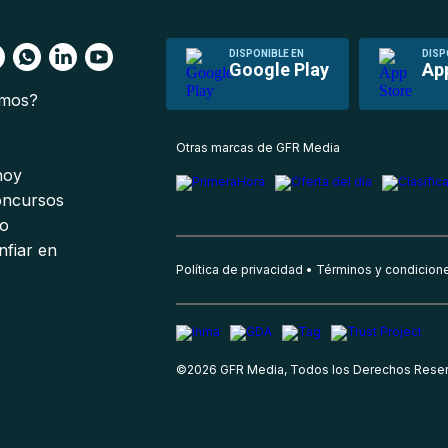
DISPONIBLE EN
DISP
Google Play
Ap
omos?
s
Otras marcas de GFR Media
 hoy
oncursos
io
nfiar en
Política de privacidad
Términos y condicion
©
2026
GFR Media, Todos los Derechos Rese