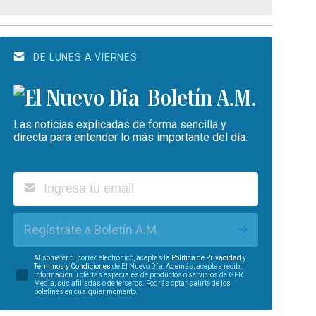
DE LUNES A VIERNES
Boletín A.M.
Las noticias explicadas de forma sencilla y
directa para entender lo más importante del día.
Regístrate a Boletín A.M.
Al someter tu correo electrónico, aceptas la
Política de Privacidad
y
Términos y Condiciones
de El Nuevo Día. Además, aceptas recibir
información u ofertas especiales de productos o servicios de GFR
Media, sus afiliadas o de terceros. Podrás optar salirte de los
boletines en cualquier momento.