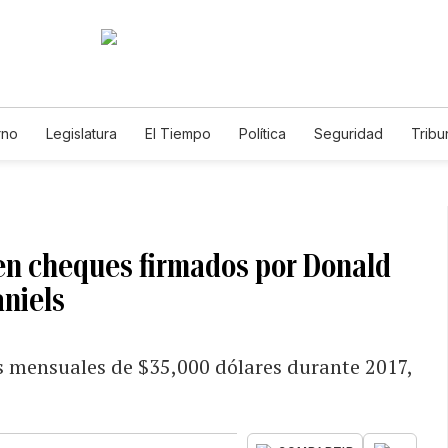
rno
Legislatura
El Tiempo
Política
Seguridad
Tribu
Educador
Caso Gabriela Nicole
en cheques firmados por Donald
aniels
 mensuales de $35,000 dólares durante 2017,