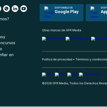
DISPONIBLE EN
DISP
Google Play
Ap
omos?
s
Otras marcas de GFR Media
 hoy
oncursos
io
nfiar en
Política de privacidad
Términos y condicion
©
2026
GFR Media, Todos los Derechos Rese