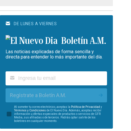
DE LUNES A VIERNES
Boletín A.M.
Las noticias explicadas de forma sencilla y
directa para entender lo más importante del día.
Regístrate a Boletín A.M.
Al someter tu correo electrónico, aceptas la
Política de Privacidad
y
Términos y Condiciones
de El Nuevo Día. Además, aceptas recibir
información u ofertas especiales de productos o servicios de GFR
Media, sus afiliadas o de terceros. Podrás optar salirte de los
boletines en cualquier momento.