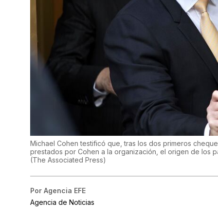
Michael Cohen testificó que, tras los dos primeros chequ
prestados por Cohen a la organización, el origen de los 
(
The Associated Press
)
Por
Agencia EFE
Agencia de Noticias