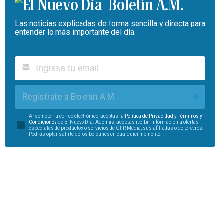
Boletín A.M.
Las noticias explicadas de forma sencilla y directa para
entender lo más importante del día.
Regístrate a Boletín A.M.
Al someter tu correo electrónico, aceptas la
Política de Privacidad
y
Términos y
Condiciones
de El Nuevo Día. Además, aceptas recibir información u ofertas
especiales de productos o servicios de GFR Media, sus afiliadas o de terceros.
Podrás optar salirte de los boletines en cualquier momento.