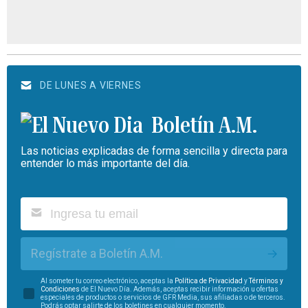
DE LUNES A VIERNES
Boletín A.M.
Las noticias explicadas de forma sencilla y directa para
entender lo más importante del día.
Regístrate a Boletín A.M.
Al someter tu correo electrónico, aceptas la
Política de Privacidad
y
Términos y
Condiciones
de El Nuevo Día. Además, aceptas recibir información u ofertas
especiales de productos o servicios de GFR Media, sus afiliadas o de terceros.
Podrás optar salirte de los boletines en cualquier momento.