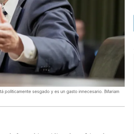
tá políticamente sesgado y es un gasto innecesario.
(
Mariam