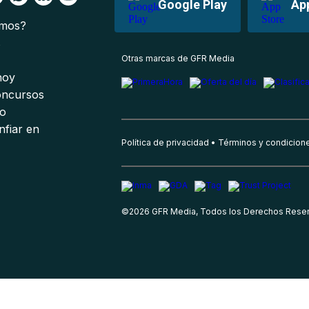
Google Play
Ap
omos?
s
Otras marcas de GFR Media
 hoy
oncursos
io
nfiar en
Política de privacidad
Términos y condicion
©
2026
GFR Media, Todos los Derechos Rese