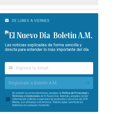
DE LUNES A VIERNES
Boletín A.M.
Las noticias explicadas de forma sencilla y
directa para entender lo más importante del día.
Regístrate a Boletín A.M.
Al someter tu correo electrónico, aceptas la
Política de Privacidad
y
Términos y Condiciones
de El Nuevo Día. Además, aceptas recibir
información u ofertas especiales de productos o servicios de GFR
Media, sus afiliadas o de terceros. Podrás optar salirte de los
boletines en cualquier momento.