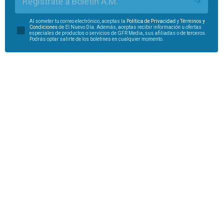
Regístrate a Boletín A.M.
Al someter tu correo electrónico, aceptas la
Política de Privacidad
y
Términos y
Condiciones
de El Nuevo Día. Además, aceptas recibir información u ofertas
especiales de productos o servicios de GFR Media, sus afiliadas o de terceros.
Podrás optar salirte de los boletines en cualquier momento.