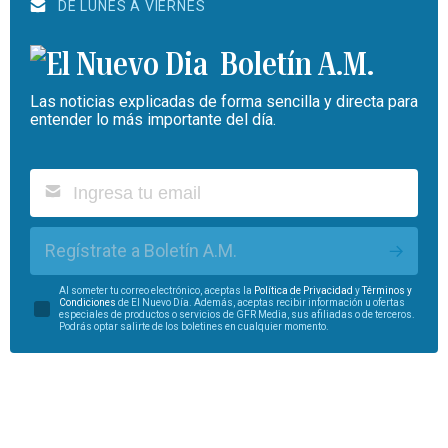
DE LUNES A VIERNES
Boletín A.M.
Las noticias explicadas de forma sencilla y directa para
entender lo más importante del día.
Regístrate a Boletín A.M.
Al someter tu correo electrónico, aceptas la
Política de Privacidad
y
Términos y
Condiciones
de El Nuevo Día. Además, aceptas recibir información u ofertas
especiales de productos o servicios de GFR Media, sus afiliadas o de terceros.
Podrás optar salirte de los boletines en cualquier momento.