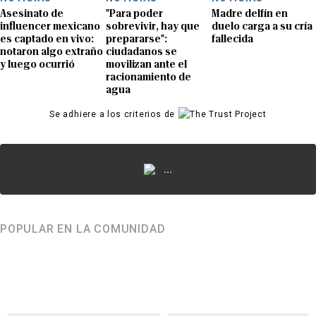
Asesinato de
"Para poder
Madre delfín en
influencer mexicano
sobrevivir, hay que
duelo carga a su cría
es captado en vivo:
prepararse":
fallecida
notaron algo extraño
ciudadanos se
y luego ocurrió
movilizan ante el
racionamiento de
agua
Se adhiere a los criterios de
...
POPULAR EN LA COMUNIDAD