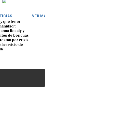
TICIAS
VER MÁS
y que tener
anidad”:
anna Rosaly y
ntos de boricuas
testan por crisis
el servicio de
ua