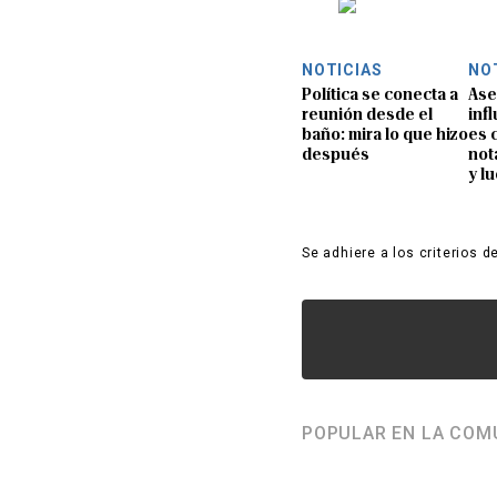
NOTICIAS
NO
Política se conecta a
Ase
reunión desde el
inf
baño: mira lo que hizo
es 
después
not
y l
Se adhiere a los criterios d
POPULAR EN LA COM