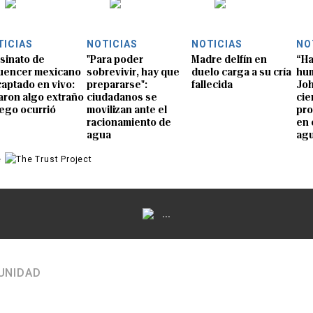
TICIAS
NOTICIAS
NOTICIAS
NO
sinato de
"Para poder
Madre delfín en
“Ha
luencer mexicano
sobrevivir, hay que
duelo carga a su cría
hum
captado en vivo:
prepararse":
fallecida
Joh
aron algo extraño
ciudadanos se
cie
uego ocurrió
movilizan ante el
pro
racionamiento de
en 
agua
ag
e
...
UNIDAD