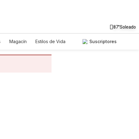
87°
Soleado
s
Magacín
Estilos de Vida
Suscriptores
egos
Lotería
Vídeos
s
Edictos
Especiales