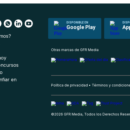
DISPONIBLE EN
DISP
Google Play
Ap
omos?
s
Otras marcas de GFR Media
 hoy
oncursos
io
nfiar en
Política de privacidad
Términos y condicion
©
2026
GFR Media, Todos los Derechos Rese