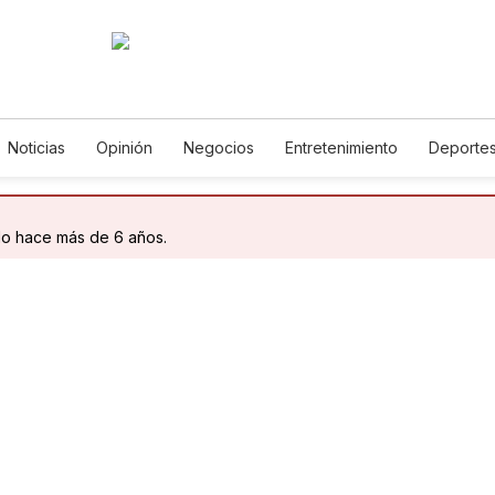
Noticias
Opinión
Negocios
Entretenimiento
Deporte
encia y Ambiente
Gastronomía
De Viaje
Tecnología
Ju
English
Podcasts
Horóscopos
Newsletters
Feriado
do hace más de 6 años.