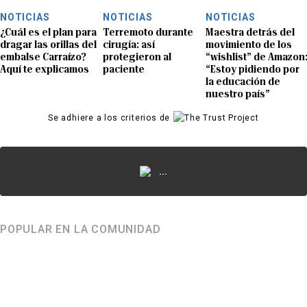
NOTICIAS
NOTICIAS
NOTICIAS
¿Cuál es el plan para
Terremoto durante
Maestra detrás del
dragar las orillas del
cirugía: así
movimiento de los
embalse Carraízo?
protegieron al
“wishlist” de Amazon
Aquí te explicamos
paciente
“Estoy pidiendo por
la educación de
nuestro país”
Se adhiere a los criterios de
...
POPULAR EN LA COMUNIDAD