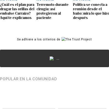
¿Cuál es el plan para
Terremoto durante
Política se conecta a
dragar las orillas del
cirugía: así
reunión desde el
embalse Carraízo?
protegieron al
baño: mira lo que hiz
Aquí te explicamos
paciente
después
Se adhiere a los criterios de
...
POPULAR EN LA COMUNIDAD