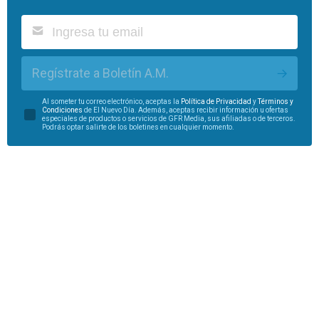
Regístrate a Boletín A.M.
Al someter tu correo electrónico, aceptas la
Política de Privacidad
y
Términos y
Condiciones
de El Nuevo Día. Además, aceptas recibir información u ofertas
especiales de productos o servicios de GFR Media, sus afiliadas o de terceros.
Podrás optar salirte de los boletines en cualquier momento.