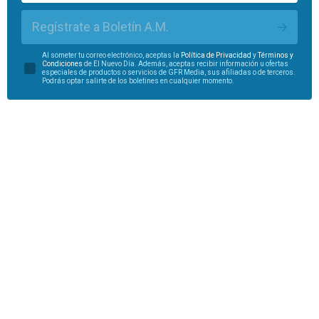
Regístrate a Boletín A.M.
Al someter tu correo electrónico, aceptas la
Política de Privacidad
y
Términos y
Condiciones
de El Nuevo Día. Además, aceptas recibir información u ofertas
especiales de productos o servicios de GFR Media, sus afiliadas o de terceros.
Podrás optar salirte de los boletines en cualquier momento.