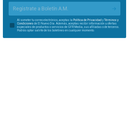
Regístrate a Boletín A.M.
Al someter tu correo electrónico, aceptas la
Política de Privacidad
y
Términos y
Condiciones
de El Nuevo Día. Además, aceptas recibir información u ofertas
especiales de productos o servicios de GFR Media, sus afiliadas o de terceros.
Podrás optar salirte de los boletines en cualquier momento.