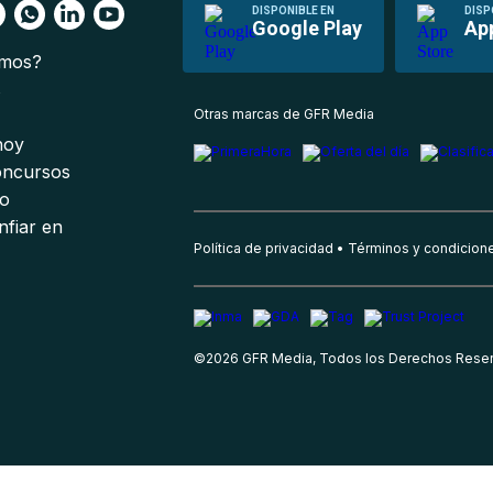
DISPONIBLE EN
DISP
Google Play
Ap
omos?
s
Otras marcas de GFR Media
 hoy
oncursos
io
nfiar en
Política de privacidad
Términos y condicion
©
2026
GFR Media, Todos los Derechos Rese