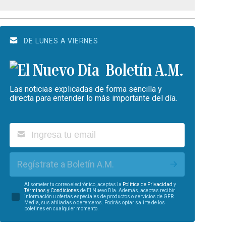
DE LUNES A VIERNES
Boletín A.M.
Las noticias explicadas de forma sencilla y
directa para entender lo más importante del día.
Regístrate a Boletín A.M.
Al someter tu correo electrónico, aceptas la
Política de Privacidad
y
Términos y Condiciones
de El Nuevo Día. Además, aceptas recibir
información u ofertas especiales de productos o servicios de GFR
Media, sus afiliadas o de terceros. Podrás optar salirte de los
boletines en cualquier momento.