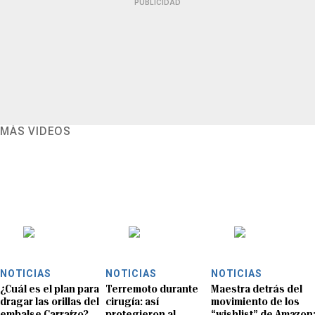
PUBLICIDAD
MÁS VIDEOS
NOTICIAS
NOTICIAS
NOTICIAS
¿Cuál es el plan para
Terremoto durante
Maestra detrás del
dragar las orillas del
cirugía: así
movimiento de los
embalse Carraízo?
protegieron al
“wishlist” de Amazon