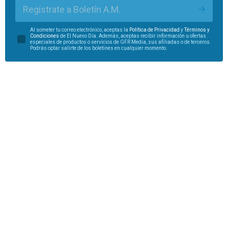
Regístrate a Boletín A.M.
Al someter tu correo electrónico, aceptas la
Política de Privacidad
y
Términos y
Condiciones
de El Nuevo Día. Además, aceptas recibir información u ofertas
especiales de productos o servicios de GFR Media, sus afiliadas o de terceros.
Podrás optar salirte de los boletines en cualquier momento.