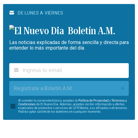
DE LUNES A VIERNES
Boletín A.M.
Las noticias explicadas de forma sencilla y directa para
entender lo más importante del día.
Regístrate a Boletín A.M.
Al someter tu correo electrónico, aceptas la
Política de Privacidad
y
Términos y
Condiciones
de El Nuevo Día. Además, aceptas recibir información u ofertas
especiales de productos o servicios de GFR Media, sus afiliadas o de terceros.
Podrás optar salirte de los boletines en cualquier momento.