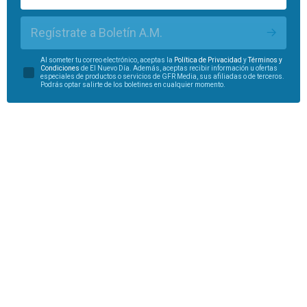
Regístrate a Boletín A.M.
Al someter tu correo electrónico, aceptas la
Política de Privacidad
y
Términos y
Condiciones
de El Nuevo Día. Además, aceptas recibir información u ofertas
especiales de productos o servicios de GFR Media, sus afiliadas o de terceros.
Podrás optar salirte de los boletines en cualquier momento.