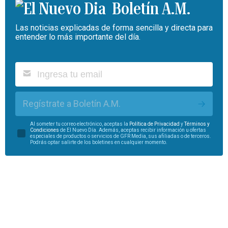
Boletín A.M.
Las noticias explicadas de forma sencilla y directa para
entender lo más importante del día.
Regístrate a Boletín A.M.
Al someter tu correo electrónico, aceptas la
Política de Privacidad
y
Términos y
Condiciones
de El Nuevo Día. Además, aceptas recibir información u ofertas
especiales de productos o servicios de GFR Media, sus afiliadas o de terceros.
Podrás optar salirte de los boletines en cualquier momento.