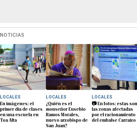
NOTICIAS
LOCALES
LOCALES
LOCALES
En imágenes: el
¿Quién es el
📷 En fotos: estas so
primer día de clases
monseñor Eusebio
las zonas afectadas
en una escuela en
Ramos Morales,
por el racionamiento
Toa Alta
nuevo arzobispo de
del embalse Carraízo
San Juan?