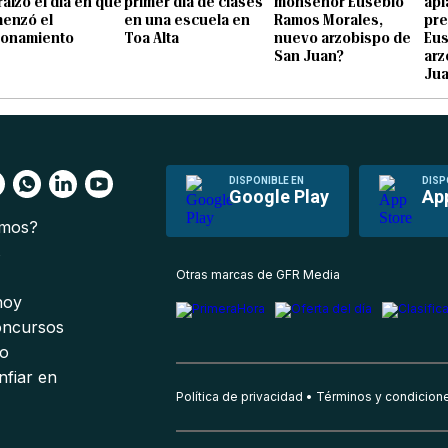
raízo el día en que
primer día de clases
monseñor Eusebio
apl
enzó el
en una escuela en
Ramos Morales,
pre
ionamiento
Toa Alta
nuevo arzobispo de
Eu
San Juan?
arz
Ju
DISPONIBLE EN
DISP
Google Play
Ap
omos?
s
Otras marcas de GFR Media
 hoy
oncursos
io
nfiar en
Política de privacidad
Términos y condicion