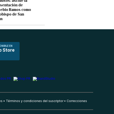
ausos: así fue la
sentación de
sebio Ramos como
obispo de San
an
ONIBLE EN
p Store
es
Términos y condiciones del suscriptor
Correcciones