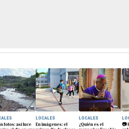
CALES
LOCALES
LOCALES
LO
n fotos: así luce
En imágenes: el
¿Quién es el
📷 