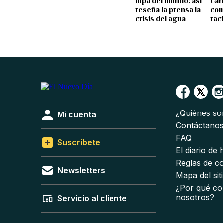
lupa del mundo: así
Car
reseña la prensa la
com
crisis del agua
rac
¿Quiénes s
Mi cuenta
Contáctano
FAQ
Suscríbete
El diario de
Reglas de c
Newsletters
Mapa del sit
¿Por qué co
nosotros?
Servicio al cliente