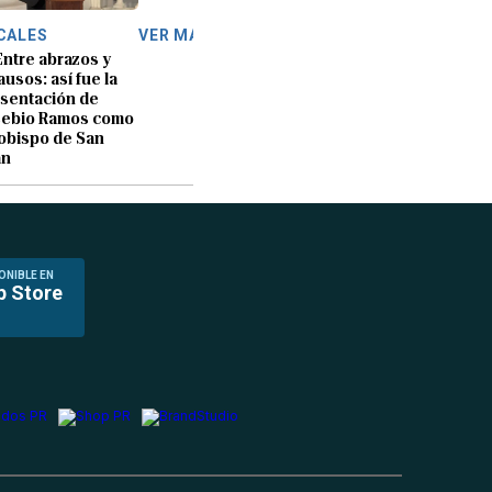
CALES
VER MÁS
Entre abrazos y
ausos: así fue la
sentación de
sebio Ramos como
obispo de San
an
ONIBLE EN
p Store