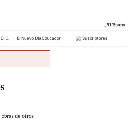
91°
Bruma
D. C.
El Nuevo Día Educador
Suscriptores
os
e obras de otros