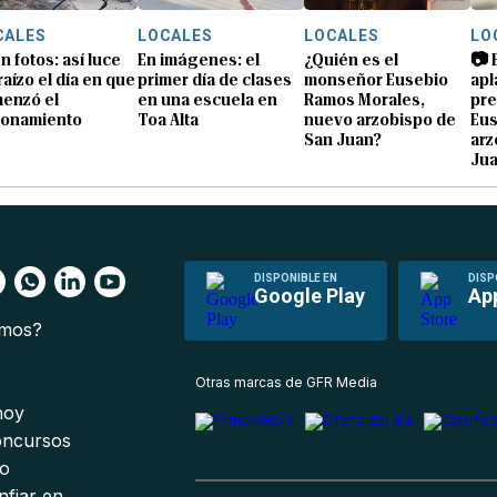
CALES
LOCALES
LOCALES
LO
n fotos: así luce
En imágenes: el
¿Quién es el
📷 
raízo el día en que
primer día de clases
monseñor Eusebio
apl
enzó el
en una escuela en
Ramos Morales,
pre
ionamiento
Toa Alta
nuevo arzobispo de
Eu
San Juan?
arz
Ju
DISPONIBLE EN
DISP
Google Play
Ap
omos?
s
Otras marcas de GFR Media
 hoy
oncursos
io
nfiar en