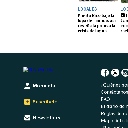
LOCALES
LO
Puerto Rico bajo la
📷 E
lupa del mundo: así
Car
reseña la prensa la
com
crisis del agua
rac
¿Quiénes s
Mi cuenta
Contáctano
FAQ
Suscríbete
El diario de
Reglas de c
Newsletters
Mapa del sit
¿Por qué co