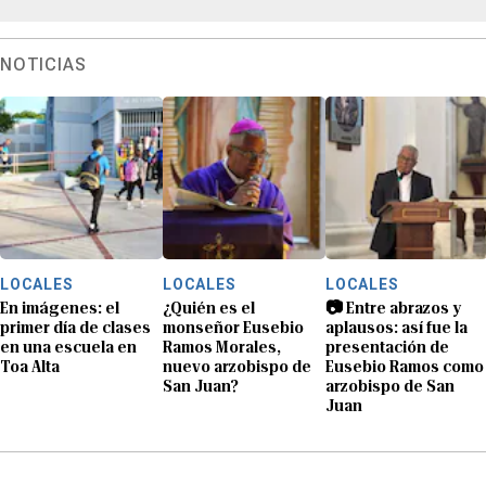
NOTICIAS
LOCALES
LOCALES
LOCALES
En imágenes: el
¿Quién es el
📷 Entre abrazos y
primer día de clases
monseñor Eusebio
aplausos: así fue la
en una escuela en
Ramos Morales,
presentación de
Toa Alta
nuevo arzobispo de
Eusebio Ramos como
San Juan?
arzobispo de San
Juan