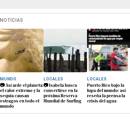
NOTICIAS
MUNDO
LOCALES
LOCALES
📷 Así arde el planeta:
📷 Isabela busca
Puerto Rico bajo la
el calor extremo y la
convertirse en la
lupa del mundo: así
sequía causan
próxima Reserva
reseña la prensa la
estragos en todo el
Mundial de Surfing
crisis del agua
mundo