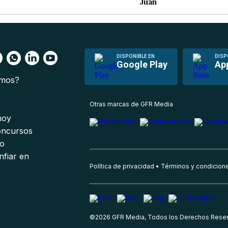
Juan
DISPONIBLE EN
DISP
Google Play
Ap
omos?
s
Otras marcas de GFR Media
 hoy
oncursos
io
nfiar en
Política de privacidad
Términos y condicion
©
2026
GFR Media, Todos los Derechos Rese