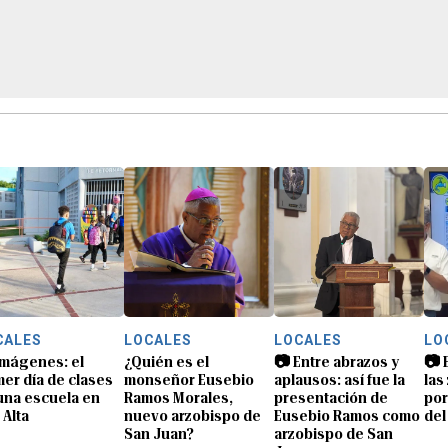
CALES
LOCALES
LOCALES
LO
imágenes: el
¿Quién es el
📷 Entre abrazos y
📷 
mer día de clases
monseñor Eusebio
aplausos: así fue la
las
una escuela en
Ramos Morales,
presentación de
por
 Alta
nuevo arzobispo de
Eusebio Ramos como
del
San Juan?
arzobispo de San