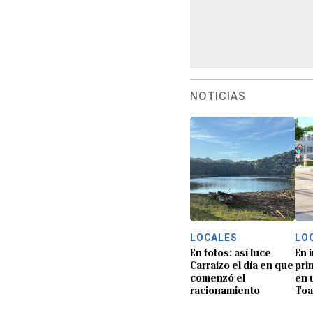
NOTICIAS
LOCALES
LO
En fotos: así luce
En 
Carraízo el día en que
pri
comenzó el
en 
racionamiento
Toa