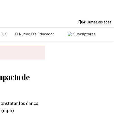
84°
Lluvias aisladas
D. C.
El Nuevo Día Educador
Suscriptores
impacto de
constatar los daños
a (mph)