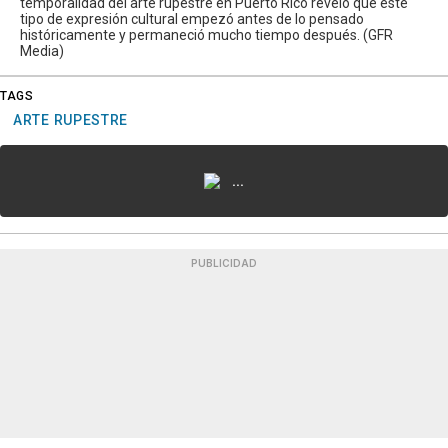
temporalidad del arte rupestre en Puerto Rico reveló que este
tipo de expresión cultural empezó antes de lo pensado
históricamente y permaneció mucho tiempo después. (GFR
Media)
TAGS
ARTE RUPESTRE
...
PUBLICIDAD