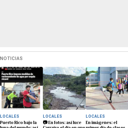
NOTICIAS
LOCALES
LOCALES
LOCALES
Puerto Rico bajo la
📷 En fotos: así luce
En imágenes: el
lupa del mundo: así
Carraízo el día en que
primer día de clases