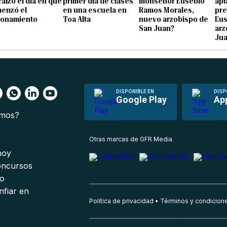
raízo el día en que
primer día de clases
monseñor Eusebio
apl
enzó el
en una escuela en
Ramos Morales,
pre
ionamiento
Toa Alta
nuevo arzobispo de
Eu
San Juan?
arz
Ju
DISPONIBLE EN
DISP
Google Play
Ap
omos?
s
Otras marcas de GFR Media
 hoy
oncursos
io
nfiar en
Política de privacidad
Términos y condicion