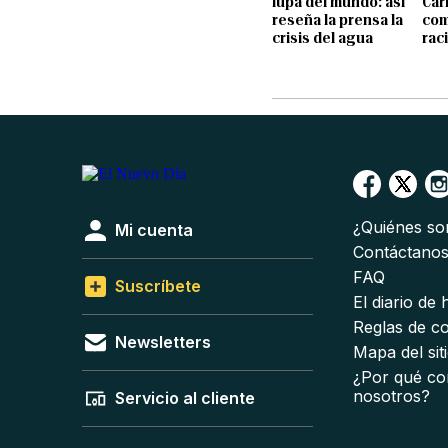
lupa del mundo: así
Car
reseña la prensa la
com
crisis del agua
rac
¿Quiénes s
Mi cuenta
Contáctano
FAQ
Suscríbete
El diario de
Reglas de c
Newsletters
Mapa del sit
¿Por qué co
nosotros?
Servicio al cliente