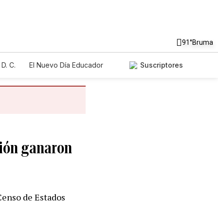
91°
Bruma
D. C.
El Nuevo Día Educador
Suscriptores
ción ganaron
 Censo de Estados