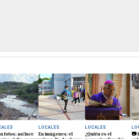
CALES
LOCALES
LOCALES
LO
n fotos: así luce
En imágenes: el
¿Quién es el
📷 