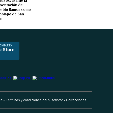
ausos: así fue la
sentación de
sebio Ramos como
obispo de San
an
ONIBLE EN
p Store
es
Términos y condiciones del suscriptor
Correcciones